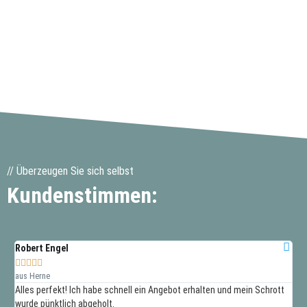
// Überzeugen Sie sich selbst
Kundenstimmen:
Robert Engel
So







aus Herne
aus
Alles perfekt! Ich habe schnell ein Angebot erhalten und mein Schrott
Nur
wurde pünktlich abgeholt.
wer