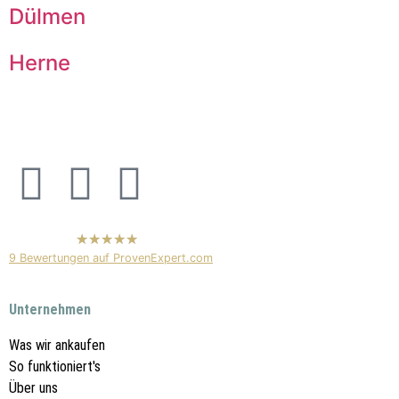
Dülmen
Herne
hat
5,00
9
Bewertungen auf ProvenExpert.com
von
5
Sternen
Schrotthändler & Autoankauf 24
Unternehmen
Was wir ankaufen
So funktioniert's
Über uns