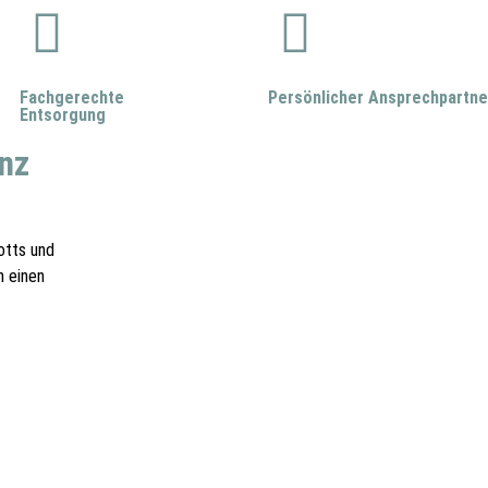
Fachgerechte
Persönlicher Ansprechpartne
Entsorgung
nz
otts und
n einen