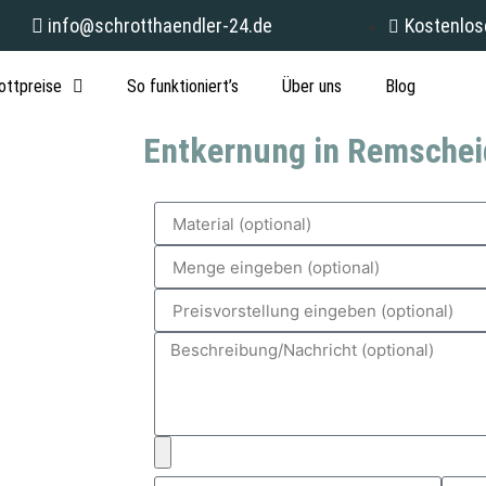
info@schrotthaendler-24.de
Kostenlos
ottpreise
So funktioniert’s
Über uns
Blog
Entkernung in Remschei