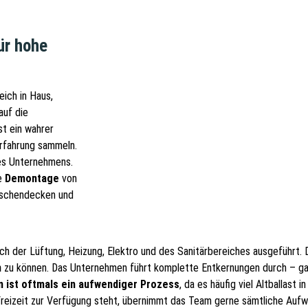
ür hohe
ich in Haus,
auf die
t ein wahrer
Erfahrung sammeln.
des Unternehmens.
ie
Demontage
von
wischendecken und
 der Lüftung, Heizung, Elektro und des Sanitärbereiches ausgeführt. 
n
zu können. Das Unternehmen führt komplette Entkernungen durch – gan
 ist oftmals ein aufwendiger Prozess
, da es häufig viel Altballast 
g Freizeit zur Verfügung steht, übernimmt das Team gerne sämtliche Au