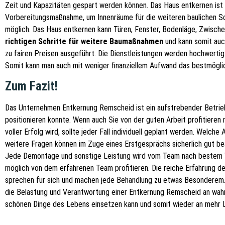
Zeit und Kapazitäten gespart werden können. Das Haus entkernen ist s
Vorbereitungsmaßnahme, um Innenräume für die weiteren baulichen Sc
möglich. Das Haus entkernen kann Türen, Fenster, Bodenläge, Zwisc
richtigen Schritte für weitere Baumaßnahmen
und kann somit auc
zu fairen Preisen ausgeführt. Die Dienstleistungen werden hochwertig 
Somit kann man auch mit weniger finanziellem Aufwand das bestmöglic
Zum Fazit!
Das Unternehmen Entkernung Remscheid ist ein aufstrebender Betrieb, 
positionieren konnte. Wenn auch Sie von der guten Arbeit profitieren
voller Erfolg wird, sollte jeder Fall individuell geplant werden. Welc
weitere Fragen können im Zuge eines Erstgesprächs sicherlich gut b
Jede Demontage und sonstige Leistung wird vom Team nach bestem Wi
möglich von dem erfahrenen Team profitieren. Die reiche Erfahrung der
sprechen für sich und machen jede Behandlung zu etwas Besonderem. 
die Belastung und Verantwortung einer Entkernung Remscheid an wahr
schönen Dinge des Lebens einsetzen kann und somit wieder an mehr L