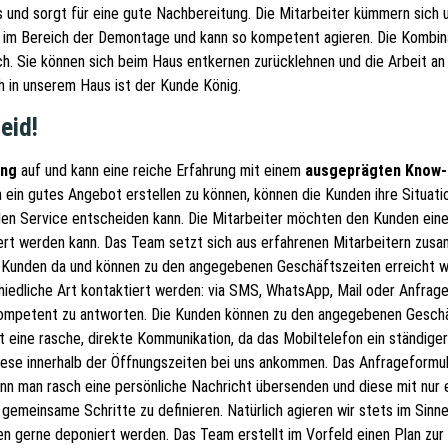
s und sorgt für eine gute Nachbereitung. Die Mitarbeiter kümmern sich 
g im Bereich der Demontage und kann so kompetent agieren. Die Kombin
h. Sie können sich beim Haus entkernen zurücklehnen und die Arbeit an
ch in unserem Haus ist der Kunde König.
eid!
ung
auf und kann eine reiche Erfahrung mit einem
ausgeprägten Know
m ein gutes Angebot erstellen zu können, können die Kunden ihre Situati
 den Service entscheiden kann. Die Mitarbeiter möchten den Kunden eine
rt werden kann. Das Team setzt sich aus erfahrenen Mitarbeitern zus
e Kunden da und können zu den angegebenen Geschäftszeiten erreicht w
edliche Art kontaktiert werden: via SMS, WhatsApp, Mail oder Anfragef
 kompetent zu antworten. Die Kunden können zu den angegebenen Geschä
ine rasche, direkte Kommunikation, da das Mobiltelefon ein ständiger B
ese innerhalb der Öffnungszeiten bei uns ankommen. Das Anfrageformular
kann man rasch eine persönliche Nachricht übersenden und diese mit nur
gemeinsame Schritte zu definieren. Natürlich agieren wir stets im Sin
n gerne deponiert werden. Das Team erstellt im Vorfeld einen Plan zur