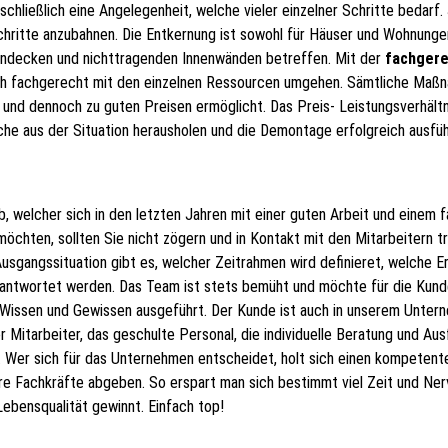
chließlich eine Angelegenheit, welche vieler einzelner Schritte bedarf
hritte anzubahnen. Die Entkernung ist sowohl für Häuser und Wohnungen
hendecken und nichttragenden Innenwänden betreffen. Mit der
fachgere
h fachgerecht mit den einzelnen Ressourcen umgehen. Sämtliche Maßn
und dennoch zu guten Preisen ermöglicht. Das Preis- Leistungsverhältni
he aus der Situation herausholen und die Demontage erfolgreich ausfüh
welcher sich in den letzten Jahren mit einer guten Arbeit und einem fa
 möchten, sollten Sie nicht zögern und in Kontakt mit den Mitarbeitern 
he Ausgangssituation gibt es, welcher Zeitrahmen wird definieret, welche 
eantwortet werden. Das Team ist stets bemüht und möchte für die Kund
ssen und Gewissen ausgeführt. Der Kunde ist auch in unserem Unterne
 Mitarbeiter, das geschulte Personal, die individuelle Beratung und Aus
Wer sich für das Unternehmen entscheidet, holt sich einen kompetente
e Fachkräfte abgeben. So erspart man sich bestimmt viel Zeit und Nerv
ebensqualität gewinnt. Einfach top!