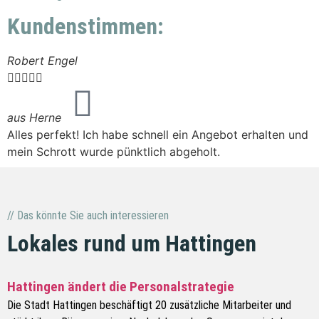
Kundenstimmen:
Robert Engel
S






a
N
aus Herne
P
Alles perfekt! Ich habe schnell ein Angebot erhalten und
mein Schrott wurde pünktlich abgeholt.
// Das könnte Sie auch interessieren
Lokales rund um Hattingen
Hattingen ändert die Personalstrategie
Die Stadt Hattingen beschäftigt 20 zusätzliche Mitarbeiter und