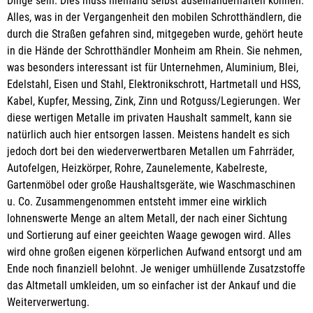
Dinge sein. Dies muss niemand selbst auseinanderhalten können.
Alles, was in der Vergangenheit den mobilen Schrotthändlern, die
durch die Straßen gefahren sind, mitgegeben wurde, gehört heute
in die Hände der Schrotthändler Monheim am Rhein. Sie nehmen,
was besonders interessant ist für Unternehmen, Aluminium, Blei,
Edelstahl, Eisen und Stahl, Elektronikschrott, Hartmetall und HSS,
Kabel, Kupfer, Messing, Zink, Zinn und Rotguss/Legierungen. Wer
diese wertigen Metalle im privaten Haushalt sammelt, kann sie
natürlich auch hier entsorgen lassen. Meistens handelt es sich
jedoch dort bei den wiederverwertbaren Metallen um Fahrräder,
Autofelgen, Heizkörper, Rohre, Zaunelemente, Kabelreste,
Gartenmöbel oder große Haushaltsgeräte, wie Waschmaschinen
u. Co. Zusammengenommen entsteht immer eine wirklich
lohnenswerte Menge an altem Metall, der nach einer Sichtung
und Sortierung auf einer geeichten Waage gewogen wird. Alles
wird ohne großen eigenen körperlichen Aufwand entsorgt und am
Ende noch finanziell belohnt. Je weniger umhüllende Zusatzstoffe
das Altmetall umkleiden, um so einfacher ist der Ankauf und die
Weiterverwertung.