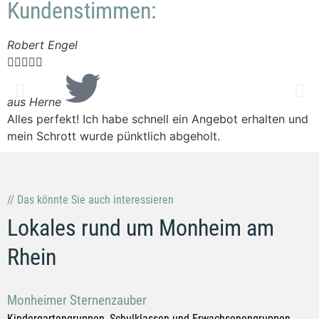
Kundenstimmen:
Robert Engel
S






a
N
aus Herne
P
Alles perfekt! Ich habe schnell ein Angebot erhalten und
mein Schrott wurde pünktlich abgeholt.
// Das könnte Sie auch interessieren
Lokales rund um Monheim am
Rhein
Monheimer Sternenzauber
Kindergartengruppen, Schulklassen und Erwachsenengruppen